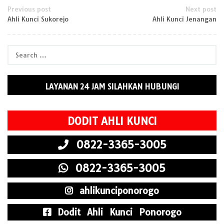
Post
Previous post
Next post
Ahli Kunci Sukorejo
Ahli Kunci Jenangan
navigation
Search
for:
LAYANAN 24 JAM SILAHKAN HUBUNGI
DODIT AHLI KUNCI
0822-3365-3005
0822-3365-3005
ahlikunciponorogo
Dodit Ahli Kunci Ponorogo