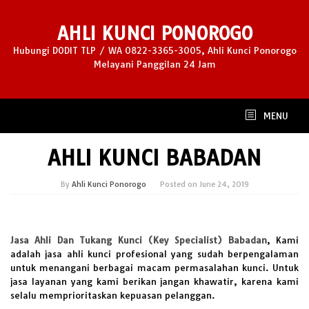
Skip
to
AHLI KUNCI PONOROGO
content
Hubungi DODIT TLP / WA 0822-3365-3005, Ahli Kunci Ponorogo
Melayani Panggilan 24 Jam
MENU
AHLI KUNCI BABADAN
By
Ahli Kunci Ponorogo
Posted on
June 24, 2019
Jasa Ahli Dan Tukang Kunci (Key Specialist) Babadan
, Kami
adalah jasa ahli kunci profesional yang sudah berpengalaman
untuk menangani berbagai macam permasalahan kunci. Untuk
jasa layanan yang kami berikan jangan khawatir, karena kami
selalu memprioritaskan kepuasan pelanggan.