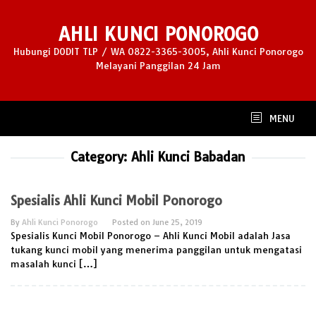
Skip
to
AHLI KUNCI PONOROGO
content
Hubungi DODIT TLP / WA 0822-3365-3005, Ahli Kunci Ponorogo
Melayani Panggilan 24 Jam
MENU
Category:
Ahli Kunci Babadan
Spesialis Ahli Kunci Mobil Ponorogo
By
Ahli Kunci Ponorogo
Posted on
June 25, 2019
Spesialis Kunci Mobil Ponorogo – Ahli Kunci Mobil adalah Jasa
tukang kunci mobil yang menerima panggilan untuk mengatasi
masalah kunci […]