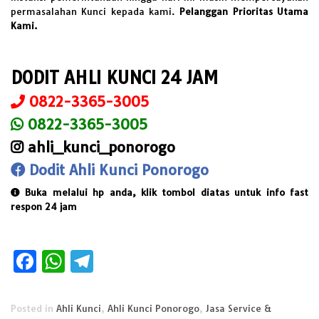
permasalahan Kunci kepada kami.
Pelanggan Prioritas Utama
Kami.
DODIT AHLI KUNCI 24 JAM
0822-3365-3005
0822-3365-3005
ahli_kunci_ponorogo
Dodit Ahli Kunci Ponorogo
Buka melalui hp anda, klik tombol diatas untuk info fast
respon 24 jam
Facebook
WhatsApp
Telegram
Posted in
Ahli Kunci
,
Ahli Kunci Ponorogo
,
Jasa Service &